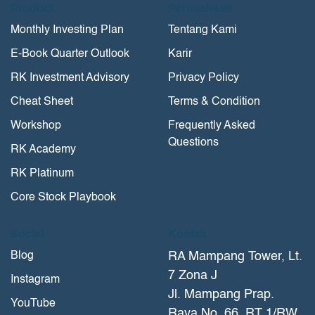
Product
Perusahaan
Monthly Investing Plan
Tentang Kami
E-Book Quarter Outlook
Karir
RK Investment Advisory
Privacy Policy
Cheat Sheet
Terms & Condition
Workshop
Frequently Asked
Questions
RK Academy
RK Platinum
Core Stock Playbook
Social
Kontak
Blog
RA Mampang Tower, Lt.
7 Zona J
Instagram
Jl. Mampang Prap.
YouTube
Raya No. 66, RT 1/RW